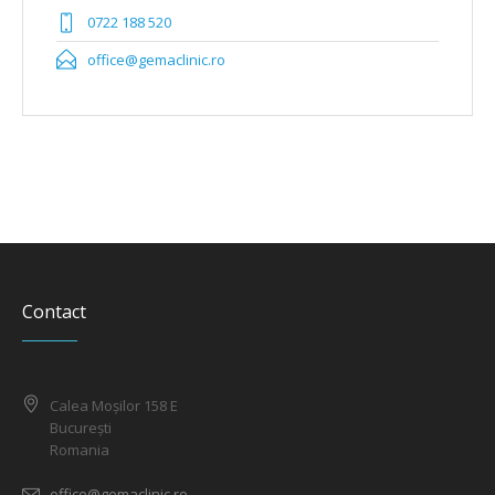
0722 188 520
office@gemaclinic.ro
Contact
Calea Moșilor 158 E
București
Romania
office@gemaclinic.ro