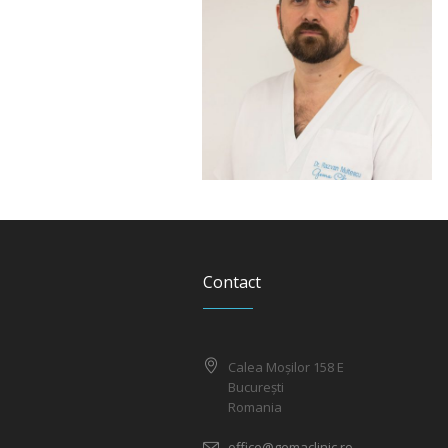
Contact
Calea Moșilor 158 E
București
Romania
office@gemaclinic.ro