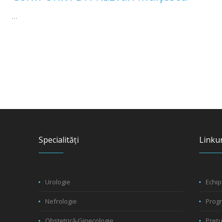
…
Specialități
Linkur
Urologie
Echip
Nefrologie
Prog
Obstetrică-Ginecologie
Prețu