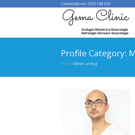
Contactați-ne:
0722 188 520
Profile Category:
M
Home
/
Medic urolog