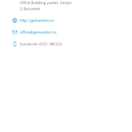
Office Building, parter, Sector
2, București
http://gemaclinic.ro
office@gemaclinic.ro
Sunați-ne: 0722 188 520