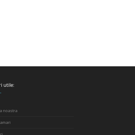
i utile:
a noastra
ramari
ri